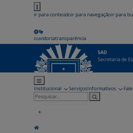
ir para conteúdo
ir para navegação
ir para b
ouvidoria
transparência
SAD
Secretaria de E
Institucional
Serviços
Informativos
Fal
Pesquisar
por: