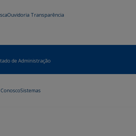
usca
Ouvidoria
Transparência
stado de Administração
e Conosco
Sistemas