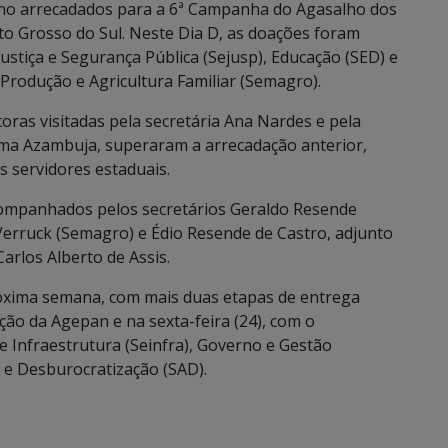
rno arrecadados para a 6ª Campanha do Agasalho dos
to Grosso do Sul. Neste Dia D, as doações foram
ustiça e Segurança Pública (Sejusp), Educação (SED) e
rodução e Agricultura Familiar (Semagro).
ras visitadas pela secretária Ana Nardes e pela
ma Azambuja, superaram a arrecadação anterior,
s servidores estaduais.
acompanhados pelos secretários Geraldo Resende
e Verruck (Semagro) e Édio Resende de Castro, adjunto
arlos Alberto de Assis.
óxima semana, com mais duas etapas de entrega
ção da Agepan e na sexta-feira (24), com o
 Infraestrutura (Seinfra), Governo e Gestão
o e Desburocratização (SAD).