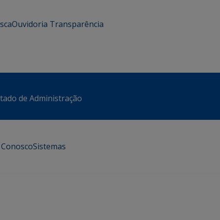
usca
Ouvidoria
Transparência
stado de Administração
e Conosco
Sistemas