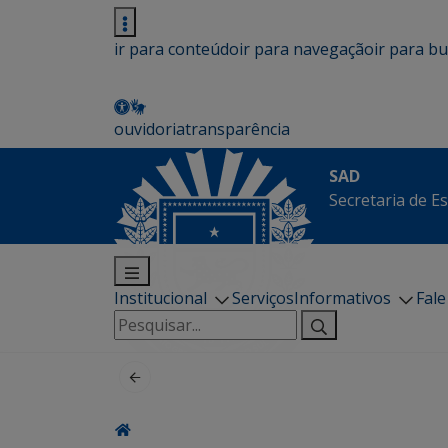
ir para conteúdo
ir para navegação
ir para b
ouvidoria
transparência
SAD
Secretaria de E
Institucional
Serviços
Informativos
Fal
Pesquisar
por: