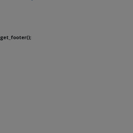
SETDIG | Secretaria-
Executiva de
Transformação Digital
get_footer();