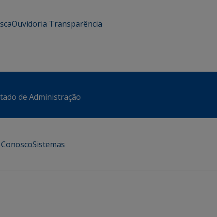
usca
Ouvidoria
Transparência
stado de Administração
e Conosco
Sistemas