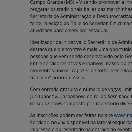
Campo Grande (MS) – Visando promover a inte
resgatar os tradicionais bailes das marchinha
Secretaria de Administração e Desburocratizaçã
terceira edição do Baile do Servidor. Em clima 
atividades para o servidor estadual.
Idealizador da iniciativa, o Secretário de Admi
destaca que o encontro é mais uma oportunida
pessoas que vem sendo desenvolvido pelo Gov
entre servidores ativos e inativos, nosso obje
momentos únicos, capazes de fortalecer relaç
trabalho” pontuou Assis.
Com entrada gratuita e número de vagas limita
Juci Ibanez & Carnashow, do rei do
flash back
,
de seus shows composto por repertório diversif
As inscrições podem ser feitas no site
www.ins
Servidor
, no
link
disponível na lateral esquerd
impresso e apresentado na entrada do evento