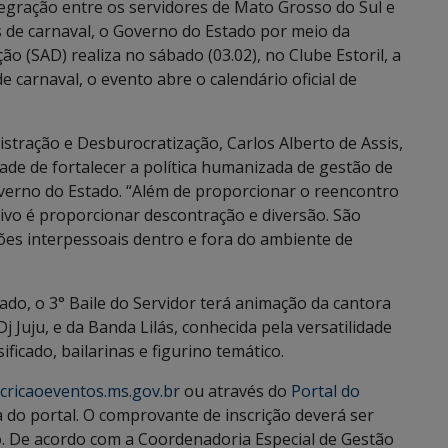
gração entre os servidores de Mato Grosso do Sul e
s de carnaval, o Governo do Estado por meio da
o (SAD) realiza no sábado (03.02), no Clube Estoril, a
de carnaval, o evento abre o calendário oficial de
nistração e Desburocratização, Carlos Alberto de Assis,
de de fortalecer a política humanizada de gestão de
erno do Estado. “Além de proporcionar o reencontro
tivo é proporcionar descontração e diversão. São
ões interpessoais dentro e fora do ambiente de
do, o 3° Baile do Servidor terá animação da cantora
 Dj Juju, e da Banda Lilás, conhecida pela versatilidade
icado, bailarinas e figurino temático.
cricaoeventos.ms.gov.br
ou através do
Portal do
a do portal. O comprovante de inscrição deverá ser
. De acordo com a Coordenadoria Especial de Gestão