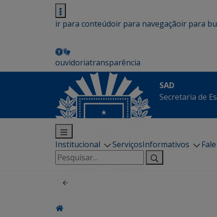
ir para conteúdo
ir para navegação
ir para b
ouvidoria
transparência
SAD
Secretaria de E
Institucional
Serviços
Informativos
Fal
Pesquisar
por: