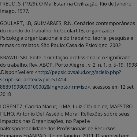
FREUD, S. (1929). O Mal Estar na Civilização. Rio de Janeiro:
Imago, 1977.
GOULART, I.B, GUIMARAES, R.N. Cenários contemporâneos
do mundo do trabalho: In: Goulart IB, organizador.
Psicologia organizacional e do trabalho: teoria, pesquisa e
temas correlatos. São Paulo: Casa do Psicólogo; 2002.
KRAWULSKI, Edite. orientação profissional e o significado
do trabalho. Rev. ABOP, Porto Alegre , v. 2, n. 1, p. 5-19, 1998
.Disponível em <
http://pepsic.bvsalud.org/scielo.php?
script=sci_arttext&pid=S1414-
88891998000100002&lng=pt&nrm=iso
>. acessos em 12 set.
2018
LORENTZ, Cacilda Nacur; LIMA, Luiz Cláudio de; MAESTRO
FILHO, Antonio Del. Assédio Moral: Reflexões sobre seus
Impactos nas Organizações, no Papel e
naResponsabilidade dos Profissionais de Recursos
Humanos.EnANPAD, Rio de Janeiro, 2011. Disponível em: