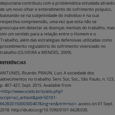
dejouriana contribuiu com a problemática estudada através
de um novo olhar e entendimento do sofrimento psíquico,
baseando-se na subjetividade do indivíduo e na sua
respectiva compreensão, uma vez que esta não se
preocupa em detectar as doenças mentais do trabalho, mas
sim um sentido para a relação entre o Homem e o
Trabalho, além das estratégias defensivas utilizadas como
procedimento regulatório do sofrimento vivenciado no
trabalho (OLIVEIRA e MENDES, 2009).
REFERÊNCIAS
ANTUNES, Ricardo; PRAUN, Luci. A sociedade dos
adoecimentos no trabalho. Serv. Soc. Soc., São Paulo, n. 123,
p. 407-427, Sept. 2015. Available from
<
http://www.scielo.br/scielo.php?
script=sci_arttext&pid=S0101-
66282015000300407&lng=en&nrm=iso
>. access on 01 Sept.
2018. http://dx.doi.org/10.1590/0101-6628.030.