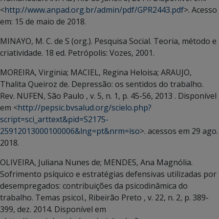
<
http://www.anpad.org.br/admin/pdf/GPR2443.pdf
>. Acesso
em: 15 de maio de 2018.
MINAYO, M. C. de S (org.). Pesquisa Social. Teoria, método e
criatividade. 18 ed. Petrópolis: Vozes, 2001.
MOREIRA, Virginia; MACIEL, Regina Heloisa; ARAUJO,
Thalita Queiroz de. Depressão: os sentidos do trabalho.
Rev. NUFEN, São Paulo , v. 5, n. 1, p. 45-56, 2013 . Disponível
em <
http://pepsic.bvsalud.org/scielo.php?
script=sci_arttext&pid=S2175-
25912013000100006&lng=pt&nrm=iso
>. acessos em 29 ago.
2018.
OLIVEIRA, Juliana Nunes de; MENDES, Ana Magnólia.
Sofrimento psíquico e estratégias defensivas utilizadas por
desempregados: contribuições da psicodinâmica do
trabalho. Temas psicol., Ribeirão Preto , v. 22, n. 2, p. 389-
399, dez. 2014. Disponível em