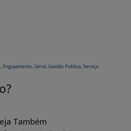
a
,
Engajamento
,
Geral
,
Gestão Pública
,
Serviço
co?
eja Também