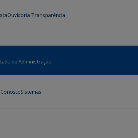
usca
Ouvidoria
Transparência
stado de Administração
e Conosco
Sistemas