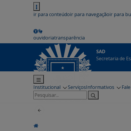
ir para conteúdo
ir para navegação
ir para b
ouvidoria
transparência
SAD
Secretaria de E
Institucional
Serviços
Informativos
Fal
Pesquisar
por: