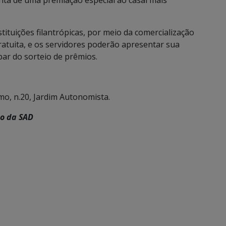
onta de uma premiação especial ao casal mais
stituições filantrópicas, por meio da comercialização
gratuita, e os servidores poderão apresentar sua
par do sorteio de prêmios.
imo, n.20, Jardim Autonomista.
ão da SAD