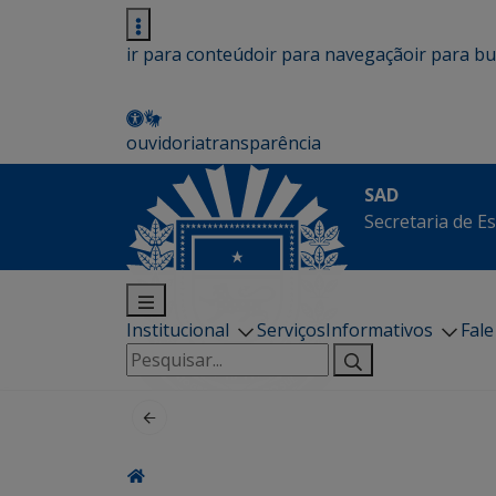
ir para conteúdo
ir para navegação
ir para b
ouvidoria
transparência
SAD
Secretaria de E
Institucional
Serviços
Informativos
Fal
Pesquisar
por: