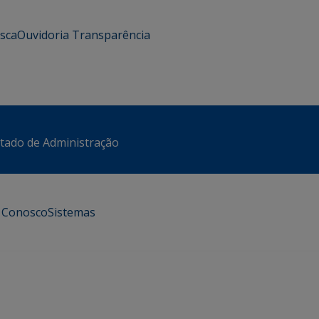
usca
Ouvidoria
Transparência
stado de Administração
e Conosco
Sistemas