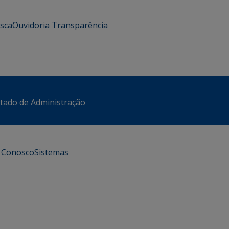
usca
Ouvidoria
Transparência
stado de Administração
e Conosco
Sistemas