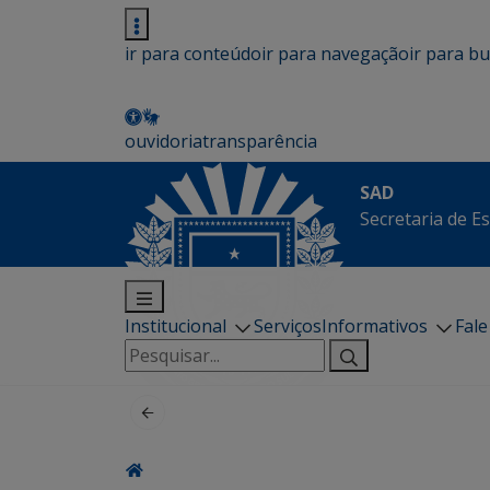
ir para conteúdo
ir para navegação
ir para b
ouvidoria
transparência
SAD
Secretaria de E
Institucional
Serviços
Informativos
Fal
Pesquisar
por: