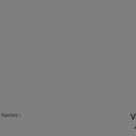
V
 Nantes •