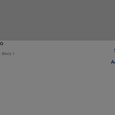
ÃO
- Bloco 1
ormação Digital