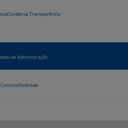
usca
Ouvidoria
Transparência
stado de Administração
e Conosco
Sistemas