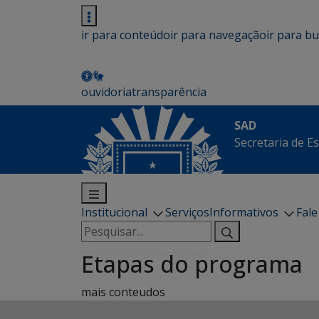
ir para conteúdo
ir para navegação
ir para b
ouvidoria
transparência
SAD
Secretaria de E
Institucional
Serviços
Informativos
Fal
Pesquisar
por:
Etapas do programa
mais conteudos