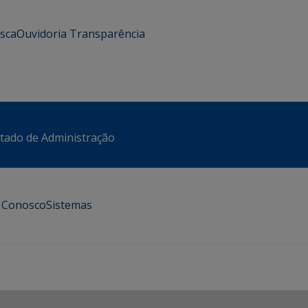
usca
Ouvidoria
Transparência
stado de Administração
e Conosco
Sistemas