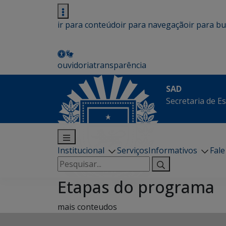
ir para conteúdo
ir para navegação
ir para b
ouvidoria
transparência
SAD
Secretaria de E
Institucional
Serviços
Informativos
Fal
Pesquisar
por:
Etapas do programa
mais conteudos