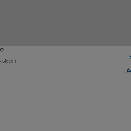
ÃO
- Bloco 1
ormação Digital