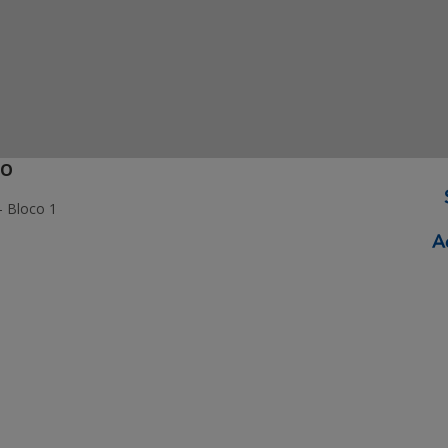
ÃO
- Bloco 1
ormação Digital