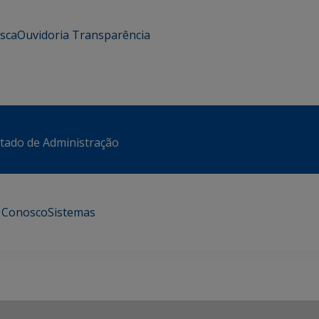
usca
Ouvidoria
Transparência
stado de Administração
e Conosco
Sistemas