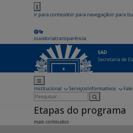
ir para conteúdo
ir para navegação
ir para b
ouvidoria
transparência
SAD
Secretaria de E
Institucional
Serviços
Informativos
Fal
Pesquisar
por:
Etapas do programa
mais conteudos