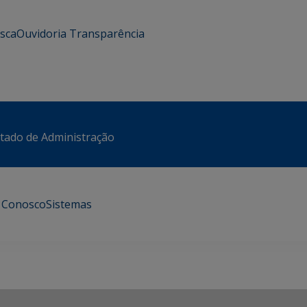
usca
Ouvidoria
Transparência
stado de Administração
e Conosco
Sistemas