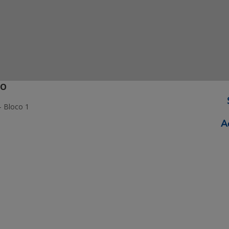
ÃO
- Bloco 1
ormação Digital