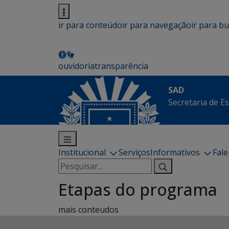
ir para conteúdo
ir para navegação
ir para b
ouvidoria
transparência
SAD
Secretaria de E
Institucional
Serviços
Informativos
Fal
Pesquisar
por:
Etapas do programa
mais conteudos