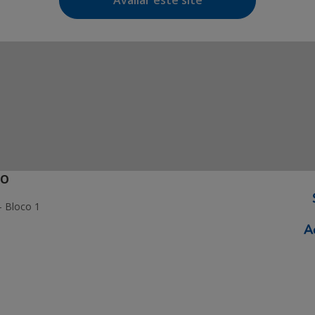
Avaliar este site
ÃO
- Bloco 1
ormação Digital