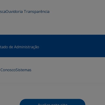
usca
Ouvidoria
Transparência
stado de Administração
e Conosco
Sistemas