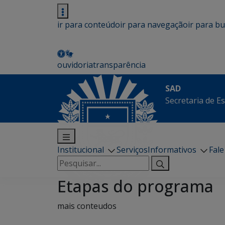
ir para conteúdo
ir para navegação
ir para b
ouvidoria
transparência
SAD
Secretaria de E
Institucional
Serviços
Informativos
Fal
Pesquisar
por:
Etapas do programa
mais conteudos