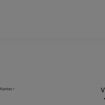
V
Nantes •