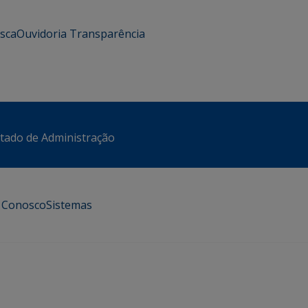
usca
Ouvidoria
Transparência
stado de Administração
e Conosco
Sistemas