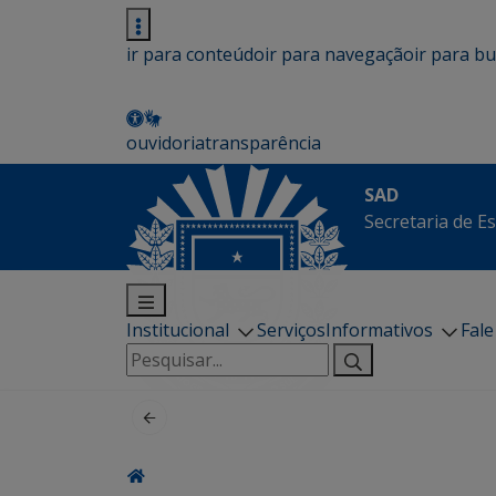
ir para conteúdo
ir para navegação
ir para b
ouvidoria
transparência
SAD
Secretaria de E
Institucional
Serviços
Informativos
Fal
Pesquisar
por: