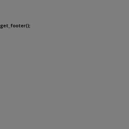
Executiva de
Transformação Digital
get_footer();