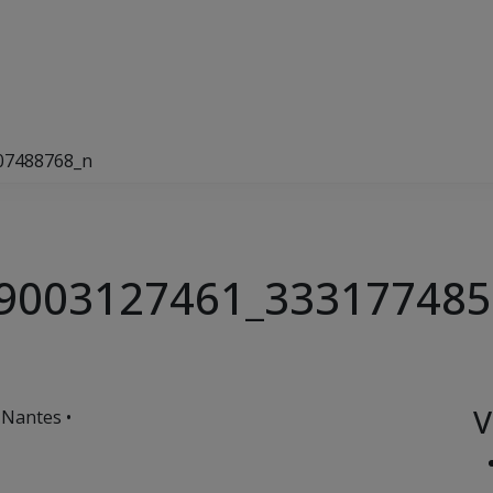
07488768_n
9003127461_333177485
V
 Nantes •