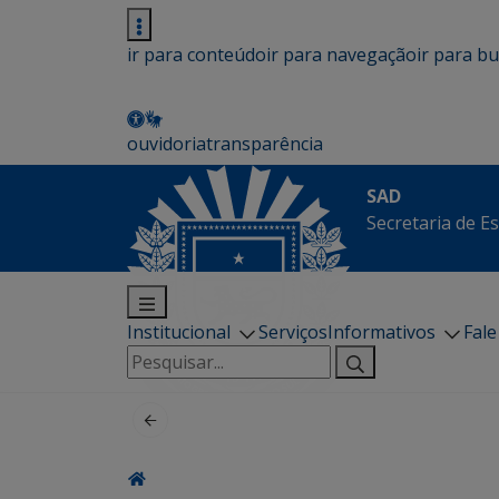
ir para conteúdo
ir para navegação
ir para b
ouvidoria
transparência
SAD
Secretaria de E
Institucional
Serviços
Informativos
Fal
Pesquisar
por: