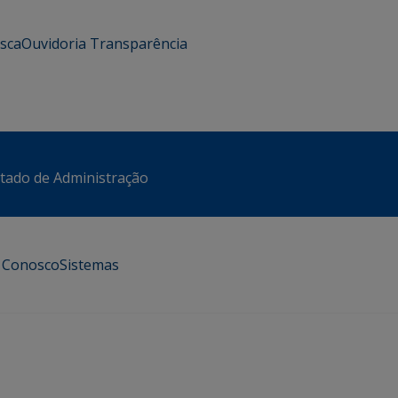
usca
Ouvidoria
Transparência
stado de Administração
e Conosco
Sistemas