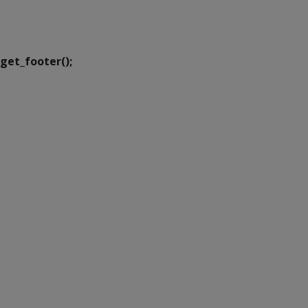
Executiva de
Transformação Digital
get_footer();