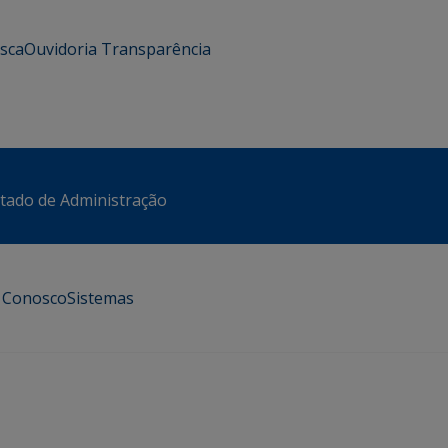
usca
Ouvidoria
Transparência
stado de Administração
e Conosco
Sistemas