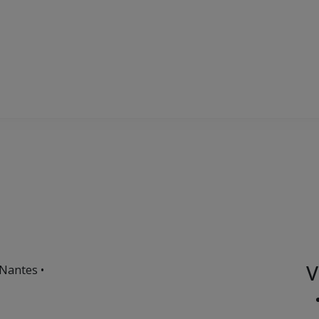
V
Nantes •