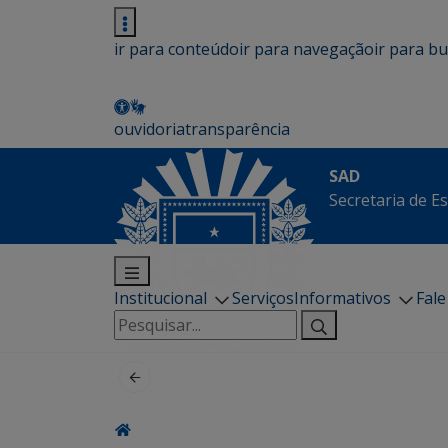
ir para conteúdo
ir para navegação
ir para b
ouvidoria
transparência
SAD
Secretaria de E
Institucional
Serviços
Informativos
Fal
Pesquisar
por: