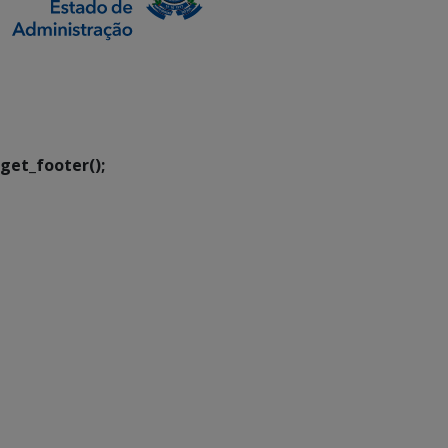
SETDIG | Secretaria-
Executiva de
Transformação Digital
get_footer();