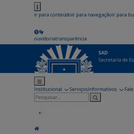
ir para conteúdo
ir para navegação
ir para b
ouvidoria
transparência
SAD
Secretaria de E
Institucional
Serviços
Informativos
Fal
Pesquisar
por: