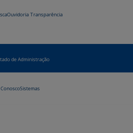
usca
Ouvidoria
Transparência
stado de Administração
e Conosco
Sistemas