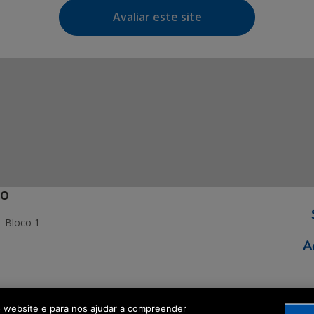
Avaliar este site
ÃO
- Bloco 1
ormação Digital
o website e para nos ajudar a compreender