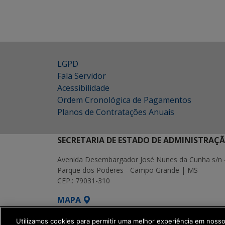
LGPD
Fala Servidor
Acessibilidade
Ordem Cronológica de Pagamentos
Planos de Contratações Anuais
SECRETARIA DE ESTADO DE ADMINISTRAÇ
Avenida Desembargador José Nunes da Cunha s/n 
Parque dos Poderes - Campo Grande | MS
CEP.: 79031-310
MAPA
SETDIG | Secretaria-Executiva de Transf
Utilizamos cookies para permitir uma melhor experiência em noss