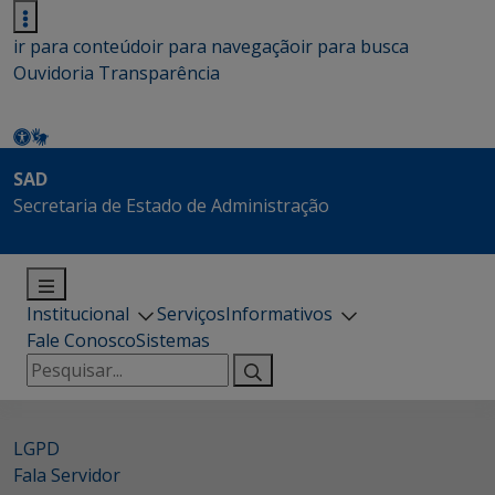
ir para conteúdo
ir para navegação
ir para busca
Ouvidoria
Transparência
SAD
Secretaria de Estado de Administração
Institucional
Serviços
Informativos
Fale Conosco
Sistemas
Pesquisar
por:
LGPD
Fala Servidor