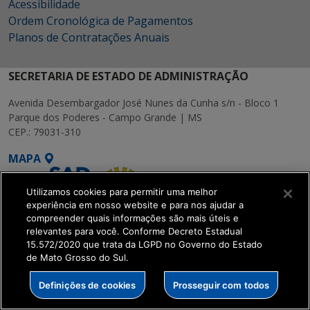
Acessibilidade
Ordem Cronológica de Pagamentos
Planos de Contratações Anuais
SECRETARIA DE ESTADO DE ADMINISTRAÇÃO
Avenida Desembargador José Nunes da Cunha s/n - Bloco 1
Parque dos Poderes - Campo Grande | MS
CEP.: 79031-310
MAPA
Utilizamos cookies para permitir uma melhor
experiência em nosso website e para nos ajudar a
compreender quais informações são mais úteis e
relevantes para você. Conforme Decreto Estadual
15.572/2020 que trata da LGPD no Governo do Estado
SETDIG | Secretaria-
de Mato Grosso do Sul.
Executiva de
Transformação Digital
Definições de cookies
Prosseguir com todos