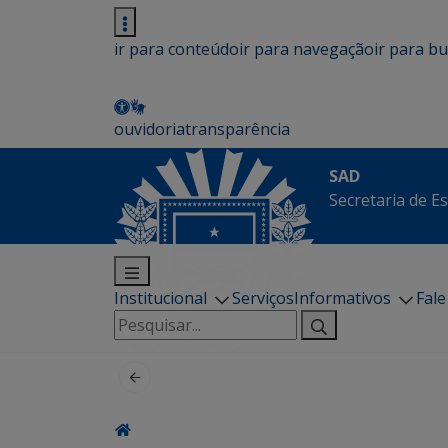
ir para conteúdo
ir para navegação
ir para b
ouvidoria
transparência
SAD
Secretaria de E
Institucional
Serviços
Informativos
Fal
Pesquisar
por: