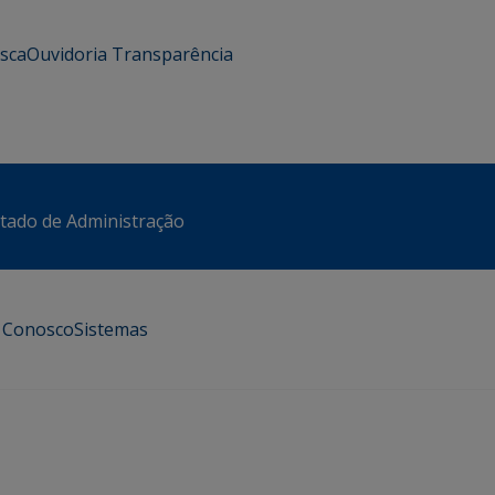
usca
Ouvidoria
Transparência
stado de Administração
e Conosco
Sistemas