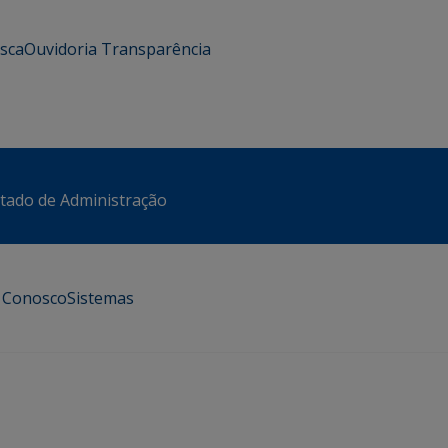
usca
Ouvidoria
Transparência
stado de Administração
e Conosco
Sistemas