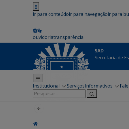
ir para conteúdo
ir para navegação
ir para b
ouvidoria
transparência
SAD
Secretaria de E
Institucional
Serviços
Informativos
Fal
Pesquisar
por: