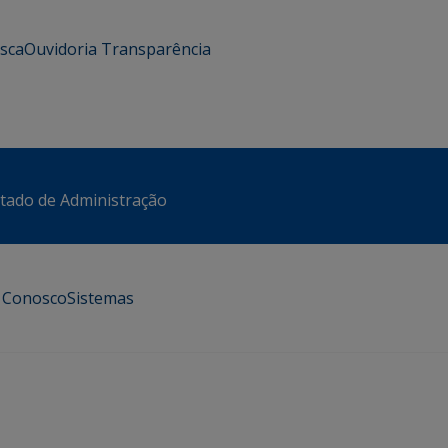
usca
Ouvidoria
Transparência
stado de Administração
e Conosco
Sistemas