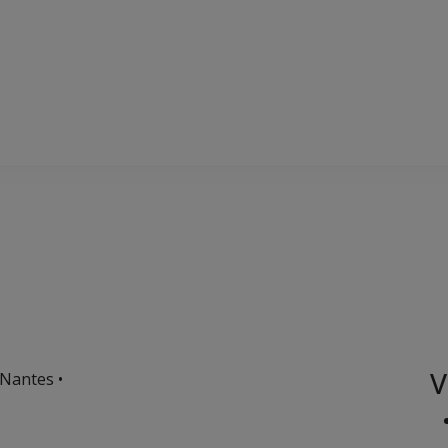
V
 Nantes •