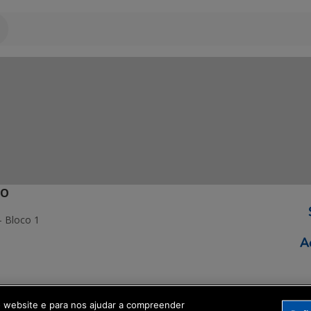
ÃO
- Bloco 1
ormação Digital
o website e para nos ajudar a compreender