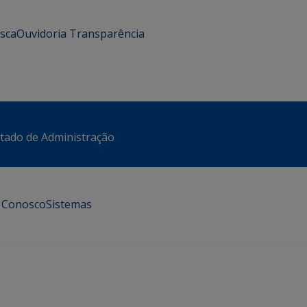
usca
Ouvidoria
Transparência
stado de Administração
e Conosco
Sistemas