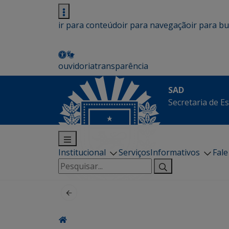
ir para conteúdo
ir para navegação
ir para b
ouvidoria
transparência
SAD
Secretaria de E
Institucional
Serviços
Informativos
Fal
Pesquisar
por: