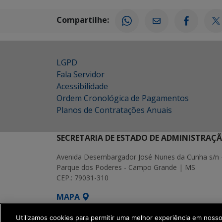
Compartilhe:
LGPD
Fala Servidor
Acessibilidade
Ordem Cronológica de Pagamentos
Planos de Contratações Anuais
SECRETARIA DE ESTADO DE ADMINISTRAÇ
Avenida Desembargador José Nunes da Cunha s/n 
Parque dos Poderes - Campo Grande | MS
CEP.: 79031-310
MAPA
SETDIG | Secretaria-Executiva de Transf
Utilizamos cookies para permitir uma melhor experiência em noss