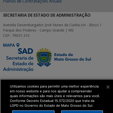
Planos de Contratações Anuais
SECRETARIA DE ESTADO DE ADMINISTRAÇÃO
Avenida Desembargador José Nunes da Cunha s/n - Bloco 1
Parque dos Poderes - Campo Grande | MS
CEP.: 79031-310
MAPA
SETDIG | Secretaria-
Executiva de
Utilizamos cookies para permitir uma melhor experiência
Transformação Digital
em nosso website e para nos ajudar a compreender
quais informações são mais úteis e relevantes para você.
Conforme Decreto Estadual 15.572/2020 que trata da
get_footer();
LGPD no Governo do Estado de Mato Grosso do Sul.