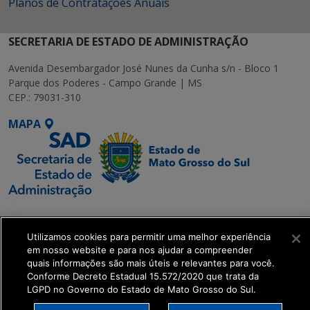
Planos de Contratações Anuais
SECRETARIA DE ESTADO DE ADMINISTRAÇÃO
Avenida Desembargador José Nunes da Cunha s/n - Bloco 1
Parque dos Poderes - Campo Grande | MS
CEP.: 79031-310
MAPA
SETDIG | Secretaria-
Executiva de
Utilizamos cookies para permitir uma melhor experiência
Transformação Digital
em nosso website e para nos ajudar a compreender
quais informações são mais úteis e relevantes para você.
Conforme Decreto Estadual 15.572/2020 que trata da
get_footer();
LGPD no Governo do Estado de Mato Grosso do Sul.