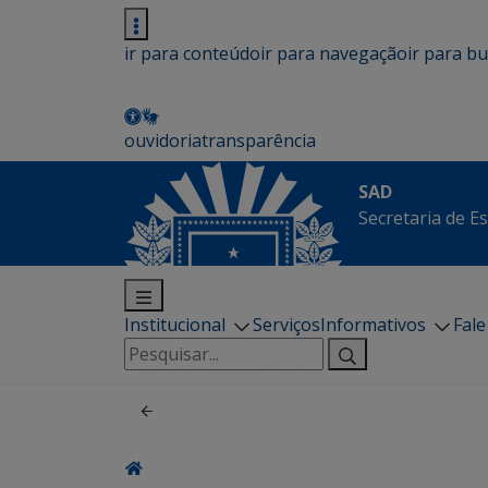
ir para conteúdo
ir para navegação
ir para b
ouvidoria
transparência
SAD
Secretaria de E
Institucional
Serviços
Informativos
Fal
Pesquisar
por: