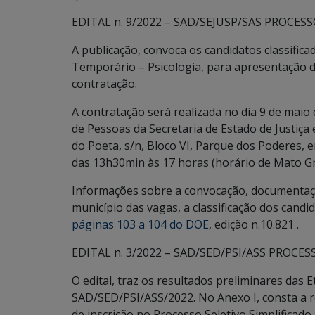
EDITAL n. 9/2022 – SAD/SEJUSP/SAS PROCES
A publicação, convoca os candidatos classific
Temporário – Psicologia, para apresentação 
contratação.
A contratação será realizada no dia 9 de mai
de Pessoas da Secretaria de Estado de Justiça
do Poeta, s/n, Bloco VI, Parque dos Poderes,
das 13h30min às 17 horas (horário de Mato Gr
Informações sobre a convocação, documentaçã
município das vagas, a classificação dos cand
páginas 103 a 104 do DOE
, edição n.10.821 .
EDITAL n. 3/2022 – SAD/SED/PSI/ASS PROCE
O edital, traz os resultados preliminares das E
SAD/SED/PSI/ASS/2022. No Anexo I, consta a r
de inscrição no Processo Seletivo Simplifica