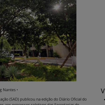
V
g Nantes •
ação (SAD) publicou na edição do Diário Oficial do
tes aos processos seletivos das Secretarias de