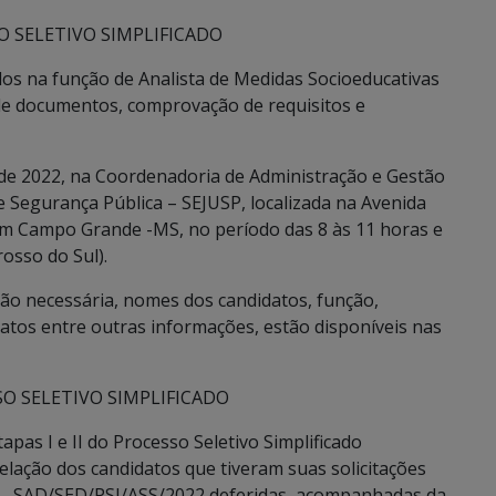
SO SELETIVO SIMPLIFICADO
ados na função de Analista de Medidas Socioeducativas
de documentos, comprovação de requisitos e
o de 2022, na Coordenadoria de Administração e Gestão
 e Segurança Pública – SEJUSP, localizada na Avenida
 em Campo Grande -MS, no período das 8 às 11 horas e
osso do Sul).
o necessária, nomes dos candidatos, função,
idatos entre outras informações, estão disponíveis nas
SSO SELETIVO SIMPLIFICADO
tapas I e II do Processo Seletivo Simplificado
elação dos candidatos que tiveram suas solicitações
do – SAD/SED/PSI/ASS/2022 deferidas, acompanhadas da