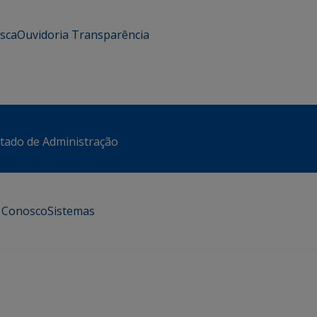
usca
Ouvidoria
Transparência
stado de Administração
e Conosco
Sistemas