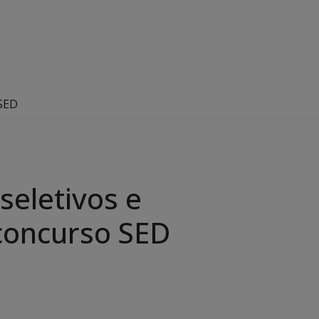
 SED
seletivos e
 concurso SED