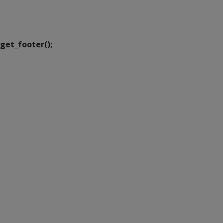
Executiva de
Transformação Digital
get_footer();