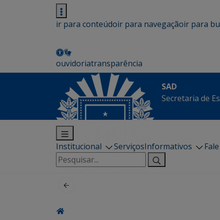
ir para conteúdo
ir para navegação
ir para b
ouvidoria
transparência
SAD
Secretaria de E
Institucional
Serviços
Informativos
Fal
Pesquisar
por: