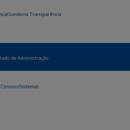
usca
Ouvidoria
Transparência
stado de Administração
e Conosco
Sistemas