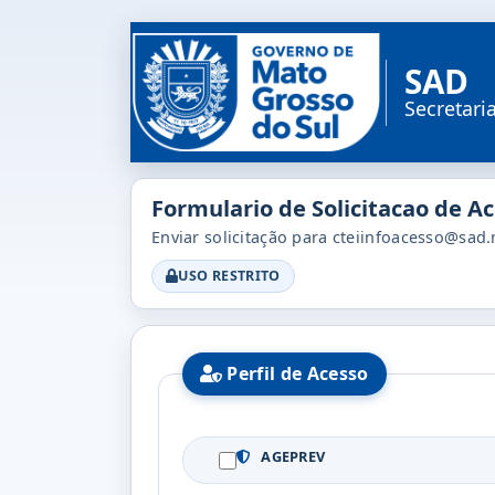
SAD
Secretari
Formulario de Solicitacao de A
Enviar solicitação para cteiinfoacesso@sad
USO RESTRITO
Perfil de Acesso
AGEPREV